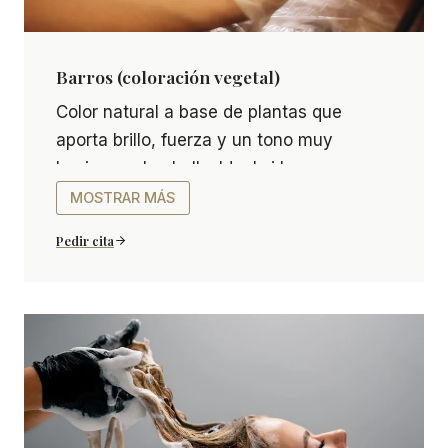
Barros (coloración vegetal)
Barros (coloración vegetal) Color natural a base d
Color natural a base de plantas que
aporta brillo, fuerza y un tono muy
luminoso al cabello. Ideal si buscas
cubrir, matizar o dar
MOSTRAR MÁS
reflejos respetando al máximo el cabello.
Pedir cita
Es un servicio perfecto para clientes que
valoran lo natural sin renunciar a verse
bien.