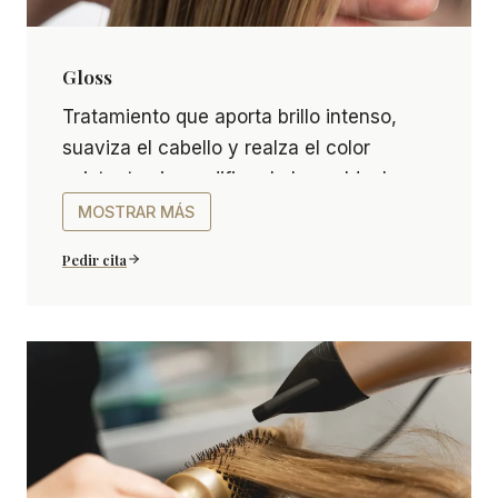
Gloss
Gloss Tratamiento que aporta brillo intenso, suavi
Tratamiento que aporta brillo intenso,
suaviza el cabello y realza el color
existente sin modificar la base. Ideal para
cabellos apagados o tras la
MOSTRAR MÁS
coloración.
Pedir cita