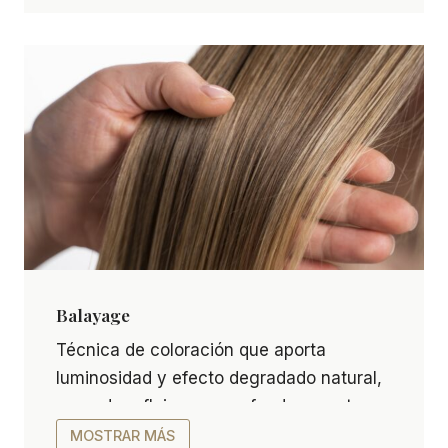
Balayage
Balayage Técnica de coloración que aporta lumino
Técnica de coloración que aporta
luminosidad y efecto degradado natural,
creando reflejos que se funden con tu
tono base. Ideal para un look
MOSTRAR MÁS