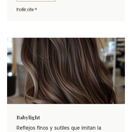
moderno, fresco y de bajo
Pedir cita
mantenimiento.
Babylight
Babylight Reflejos finos y sutiles que imitan la c
Reflejos finos y sutiles que imitan la