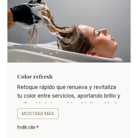
Color refresh
Color refresh Retoque rápido que renueva y revita
Retoque rápido que renueva y revitaliza
tu color entre servicios, aportando brillo y
uniformidad sin cambios drásticos. Ideal
para
MOSTRAR MÁS
mantener tu look siempre vibrante.
Pedir cita