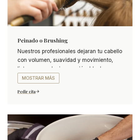
Peinado o Brushing
Peinado o Brushing Nuestros profesionales dejara
Nuestros profesionales dejaran tu cabello
con volumen, suavidad y movimiento,
listo para cualquier ocasión. Ideal para
realzar tu estilo y lucir un acabado
MOSTRAR MÁS
impecable.
Pedir cita