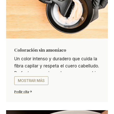
Coloración sin amoníaco
Coloración sin amoníaco Un color intenso y durade
Un color intenso y duradero que cuida la
fibra capilar y respeta el cuero cabelludo.
Perfecta para quienes buscan un cambio
de tono más suave o tienen el cabello
MOSTRAR MÁS
sensible.
Pedir cita