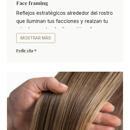
Face framing
Face framing Reflejos estratégicos alrededor del 
Reflejos estratégicos alrededor del rostro
que iluminan tus facciones y realzan tu
mirada, aportando dimensión y frescura
al cabello.
MOSTRAR MÁS
Pedir cita