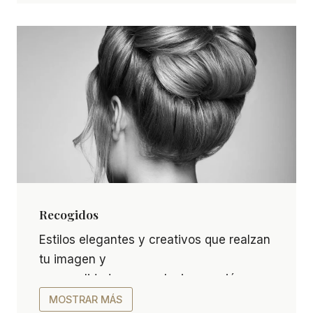
Recogidos
Recogidos Estilos elegantes y creativos que real
Estilos elegantes y creativos que realzan
tu imagen y
personalidad para cualquier ocasión:
boda, evento o cita especial.
MOSTRAR MÁS