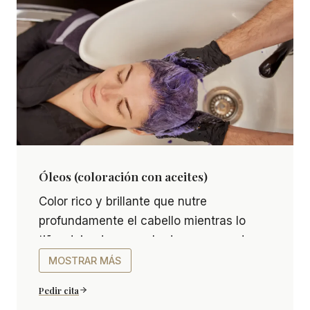
Óleos (coloración con aceites)
Óleos (coloración con aceites) Color rico y brill
Color rico y brillante que nutre
profundamente el cabello mientras lo
tiñe, dejando un acabado suave, sedoso
y con movimiento natural.
MOSTRAR MÁS
Pedir cita