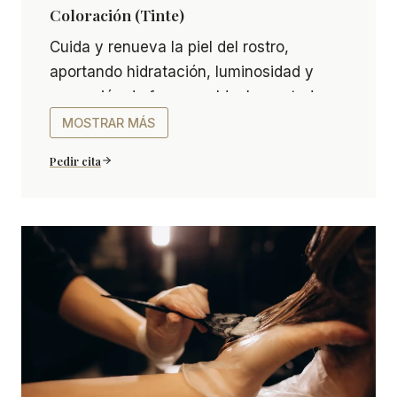
Coloración (Tinte)
Coloración (Tinte) Cuida y renueva la piel del ro
Cuida y renueva la piel del rostro,
aportando hidratación, luminosidad y
sensación de frescura. Ideal para todo
tipo de pieles que buscan un cuidado
MOSTRAR MÁS
completo y visible.
Pedir cita