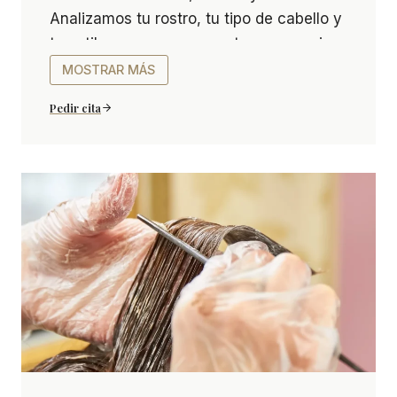
Analizamos tu rostro, tu tipo de cabello y
tu estilo para crear un corte que encaje
contigo y realce tu imagen.
MOSTRAR MÁS
Pedir cita