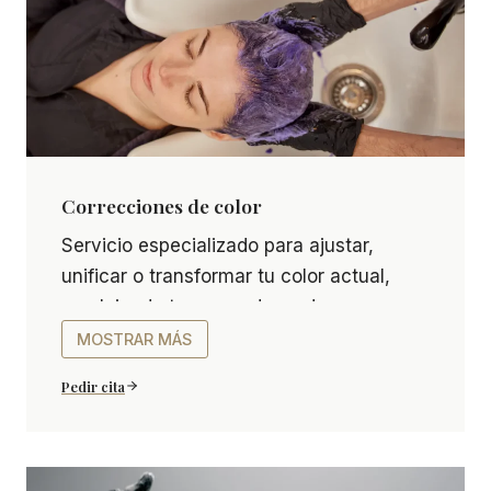
Correcciones de color
Correcciones de color Servicio especializado para 
Servicio especializado para ajustar,
unificar o transformar tu color actual,
resolviendo tonos no deseados o
cambios drásticos. Perfecto para
MOSTRAR MÁS
recuperar el equilibrio y la armonía de tu
Pedir cita
cabello.