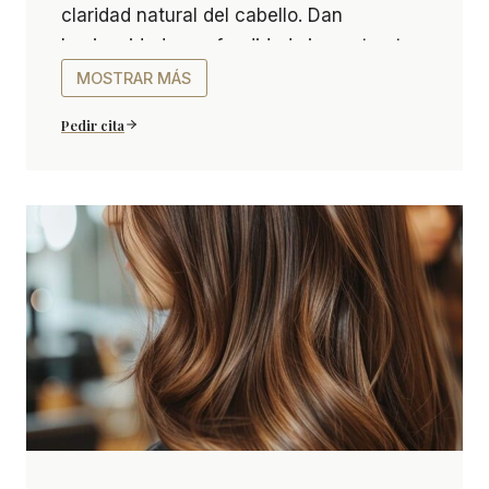
claridad natural del cabello. Dan
luminosidad y profundidad sin contraste
marcado, para un efecto súper
MOSTRAR MÁS
natural.
Pedir cita