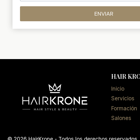
ENVIAR
HAIR KR
Inicio
Servicios
Formación
Salones
© 2026 HairKrone - Todos los derechos reservados.