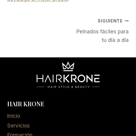
Navegación
SIGUIENTE
Peinados fáciles para
de
tu día a día
entradas
HAIR KRONE
Inicio
Servicios
Formación